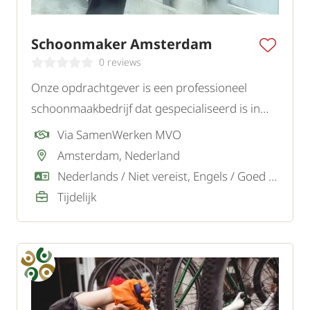
Schoonmaker Amsterdam
0 reviews
Onze opdrachtgever is een professioneel
schoonmaakbedrijf dat gespecialiseerd is in
kantoor- en specialistische
Via SamenWerken MVO
schoonmaakprojecten in de regio Amsterdam,
Amsterdam, Nederland
Almere, Soest, Blaricum en omgeving. Wij
Nederlands / Niet vereist, Engels / Goed / Voldoende
zoeken gemotiveerde schoonmaakmakers.
Tijdelijk