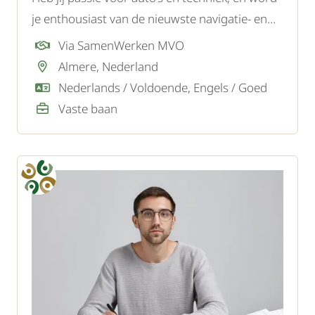
je enthousiast van de nieuwste navigatie- en
audiosystemen? Als automonteur
Via SamenWerken MVO
gespecialiseerd in navigatie en muziek ben je
Almere, Nederland
welkom bij onze opdrachtgever.
Nederlands / Voldoende, Engels / Goed
Vaste baan