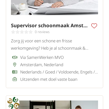
Supervisor schoonmaak Amsterdam
0 reviews
Zorg jij voor een schone en frisse
werkomgeving? Heb je al schoonmaak &
leidinggevende ervaring? Solliciteer dan snel!
Via SamenWerken MVO
Amsterdam, Nederland
Nederlands / Goed / Voldoende, Engels / Goed
Uitzenden met doel vaste baan