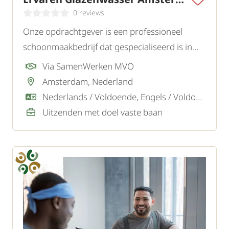
0 reviews
Onze opdrachtgever is een professioneel
schoonmaakbedrijf dat gespecialiseerd is in
glasbewassing voor kantoren, bedrijfspanden
Via SamenWerken MVO
en diverse instellingen in de regio. Ter
Amsterdam, Nederland
versterking van het team zoeken zij een
Nederlands / Voldoende, Engels / Voldoende
ervaren glazenwasser.
Uitzenden met doel vaste baan