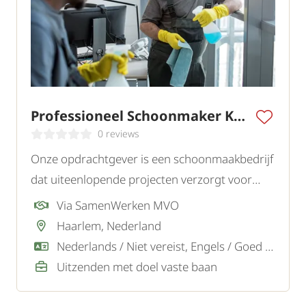
Professioneel Schoonmaker Kantoren
0 reviews
Onze opdrachtgever is een schoonmaakbedrijf
dat uiteenlopende projecten verzorgt voor
gemeenten, gemeentelijke instellingen zoals
Via SamenWerken MVO
bibliotheken, musea en zwembaden, maar ook
Haarlem, Nederland
voor kantoren en andere bedrijven. We zoeken
Nederlands / Niet vereist, Engels / Goed / Voldoende
ervaren schoonmakers.
Uitzenden met doel vaste baan