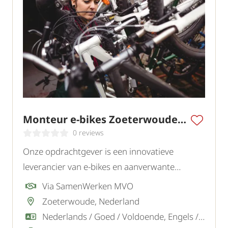
Monteur e-bikes Zoeterwoude / Den Haag
0 reviews
Onze opdrachtgever is een innovatieve
leverancier van e-bikes en aanverwante
producten. Het bedrijf groeit snel en staat
Via SamenWerken MVO
bekend om kwaliteit, service en duurzame
Zoeterwoude, Nederland
mobiliteitsoplossingen.
Nederlands / Goed / Voldoende, Engels / Goed