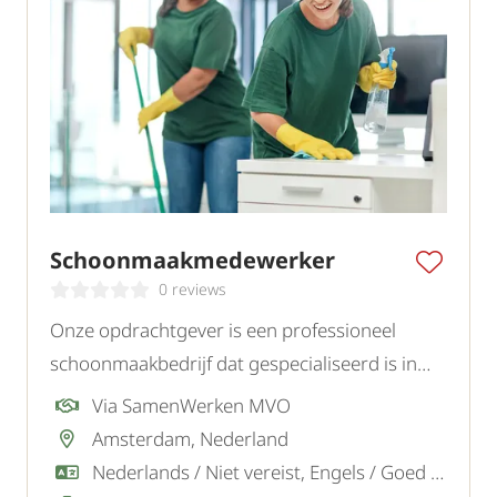
Schoonmaakmedewerker
0 reviews
Onze opdrachtgever is een professioneel
schoonmaakbedrijf dat gespecialiseerd is in
kantoor- en specialistische
Via SamenWerken MVO
schoonmaakprojecten in de regio Amsterdam,
Amsterdam, Nederland
Almere, Soest, Blaricum en omgeving. Wij
Nederlands / Niet vereist, Engels / Goed / Voldoende
zoeken gemotiveerde schoonmaakmakers.