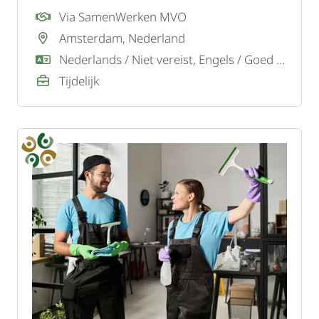
kantoor- en specialistische
Via SamenWerken MVO
schoonmaakprojecten in de regio Amsterdam,
Amsterdam, Nederland
Almere, Soest, Blaricum en omgeving. Wij
Nederlands / Niet vereist, Engels / Goed / Voldoende
zoeken gemotiveerde schoonmaakmakers.
Tijdelijk