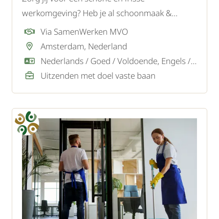
werkomgeving? Heb je al schoonmaak &
leidinggevende ervaring? Solliciteer dan snel!
Via SamenWerken MVO
Amsterdam, Nederland
Nederlands / Goed / Voldoende, Engels / Goed
Uitzenden met doel vaste baan