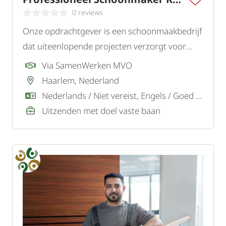
0 reviews
Onze opdrachtgever is een schoonmaakbedrijf
dat uiteenlopende projecten verzorgt voor
gemeenten, gemeentelijke instellingen zoals
Via SamenWerken MVO
bibliotheken, musea en zwembaden, maar ook
Haarlem, Nederland
voor kantoren en andere bedrijven. We zoeken
Nederlands / Niet vereist, Engels / Goed / Voldoende
ervaren schoonmakers.
Uitzenden met doel vaste baan