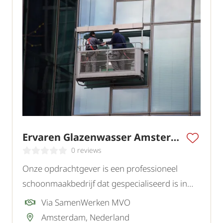
Ervaren Glazenwasser Amsterdam
0 reviews
Onze opdrachtgever is een professioneel
schoonmaakbedrijf dat gespecialiseerd is in
glasbewassing voor kantoren, bedrijfspanden
Via SamenWerken MVO
en diverse instellingen in de regio. Ter
Amsterdam, Nederland