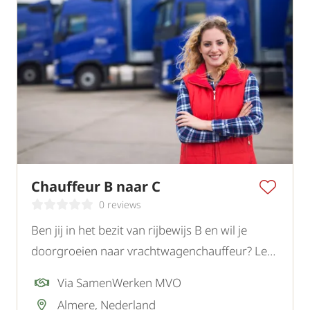
Chauffeur B naar C
0 reviews
Ben jij in het bezit van rijbewijs B en wil je
doorgroeien naar vrachtwagenchauffeur? Lees
dan verder.
Via SamenWerken MVO
Almere, Nederland