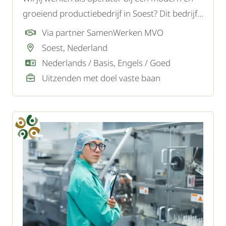
groeiend productiebedrijf in Soest? Dit bedrijf
maakt industriële vloeistoffen en verpakt deze
Via partner SamenWerken MVO
in flessen en flacons voor distributie naar
Soest, Nederland
groothandels en andere afnemers.
Nederlands / Basis, Engels / Goed
Uitzenden met doel vaste baan