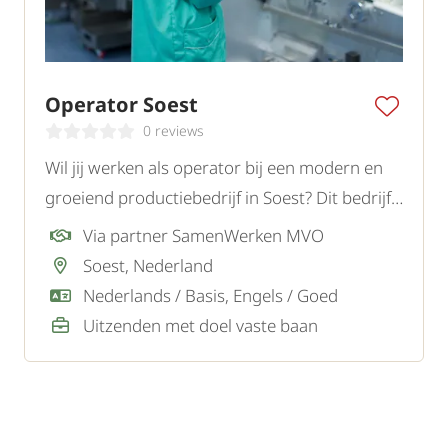
Operator Soest
0 reviews
Wil jij werken als operator bij een modern en
groeiend productiebedrijf in Soest? Dit bedrijf
maakt industriële vloeistoffen en verpakt deze
Via partner SamenWerken MVO
in flessen en flacons voor distributie naar
Soest, Nederland
groothandels en andere afnemers.
Nederlands / Basis, Engels / Goed
Uitzenden met doel vaste baan