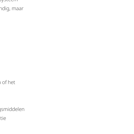
ndig, maar
 of het
gsmiddelen
tie