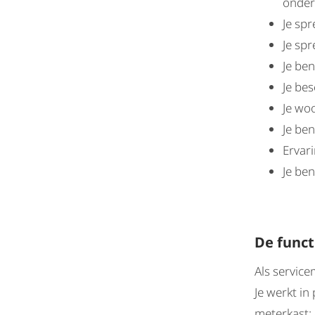
onder
Je sp
Je sp
Je be
Je bes
Je wo
Je ben
Ervari
Je ben
De funct
Als servic
Je werkt in
meterkast: