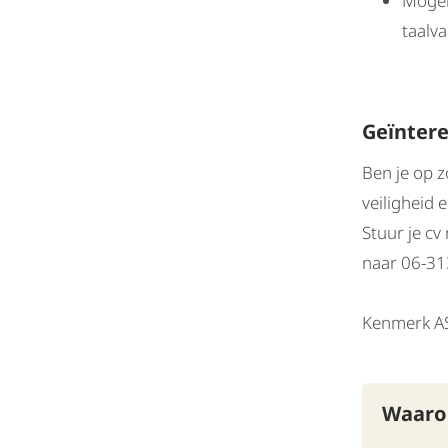
Mogel
taalv
Geïnter
Ben je op z
veiligheid 
Stuur je c
naar 06-31
Kenmerk 
Waarom