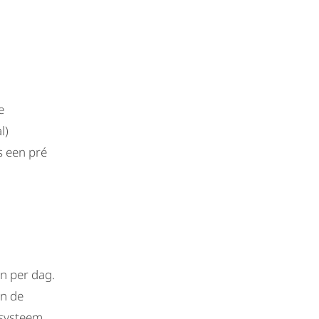
e
l)
s een pré
n per dag.
in de
 systeem