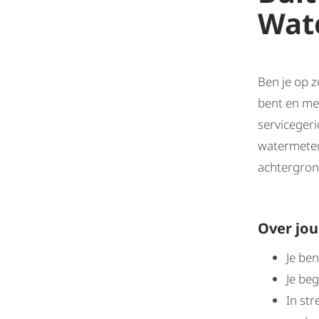
Wat
Ben je op z
bent en men
serviceger
watermeter
achtergrond
Over jou
Je ben
Je beg
In str