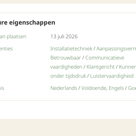
ure eigenschappen
an plaatsen
13 juli 2026
nties
Installatietechniek
/
Aanpassingsver
Betrouwbaar
/
Communicatieve
vaardigheden
/
Klantgericht
/
Kunnen
onder tijdsdruk
/
Luistervaardigheid
is
Nederlands
/
Voldoende
,
Engels
/
Go