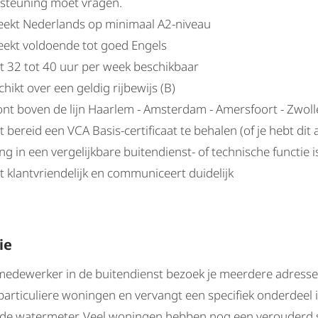
steuning moet vragen.
reekt Nederlands op minimaal A2-niveau
reekt voldoende tot goed Engels
nt 32 tot 40 uur per week beschikbaar
chikt over een geldig rijbewijs (B)
ont boven de lijn Haarlem - Amsterdam - Amersfoort - Zwoll
t bereid een VCA Basis-certificaat te behalen (of je hebt dit a
ng in een vergelijkbare buitendienst- of technische functie i
t klantvriendelijk en communiceert duidelijk
ie
emedewerker in de buitendienst bezoek je meerdere adresse
 particuliere woningen en vervangt een specifiek onderdeel 
 de watermeter. Veel woningen hebben nog een verouderd