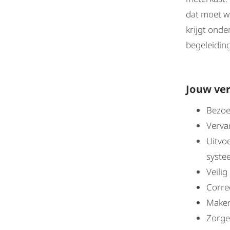
dat moet w
krijgt onde
begeleiding
Jouw ve
Bezoe
Verva
Uitvo
syste
Veilig
Corre
Maken
Zorgen