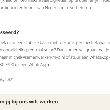
ijkheid om technische vaardigheden op te doen en je Nede
aardigheid en kennis van Nederland te verbeteren
esseerd?
oek naar een stabiele baan met toekomstperspectief, waarin
en ontwikkeling centraal staan? Dan komen wij graag met je 
v naar michel@samenwerken-mvo.nl of stuur een WhatsApp-
309390 (alleen WhatsApp).
ASQT6U1
 jij bij ons wilt werken