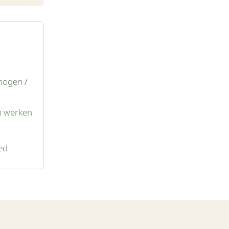
mogen
/
 werken
ed