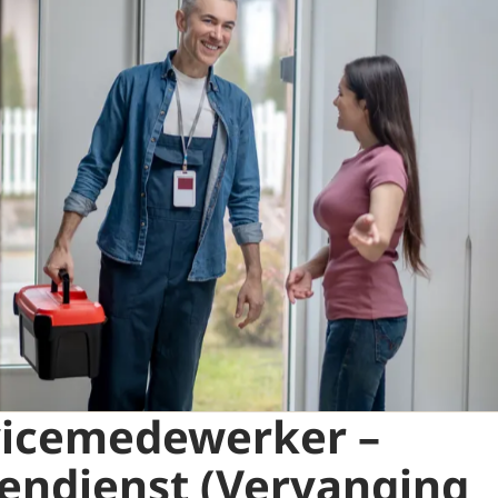
vicemedewerker –
endienst (Vervanging