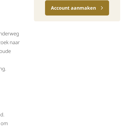
Account aanmaken
 onderweg
zoek naar
 oude
ng.
id.
e om