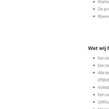
Klant
De pro
Bijwo
Wat wij 
Een b
Een b
Alle 
(PBM)
Volle
Een la
Zelfs