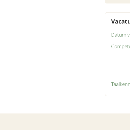
Vacat
Datum v
Compete
Taalkenn