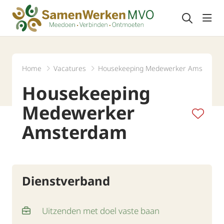
Navi
Home
Vacatures
Housekeeping Medewerker Amsterda
Housekeeping
Medewerker
Amsterdam
Dienstverband
Uitzenden met doel vaste baan