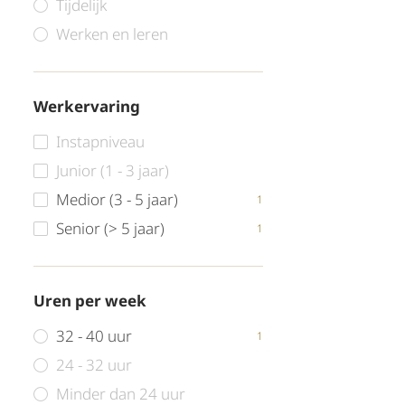
Tijdelijk
Werken en leren
Werkervaring
Instapniveau
Junior (1 - 3 jaar)
Medior (3 - 5 jaar)
1
Senior (> 5 jaar)
1
Uren per week
32 - 40 uur
1
24 - 32 uur
Minder dan 24 uur