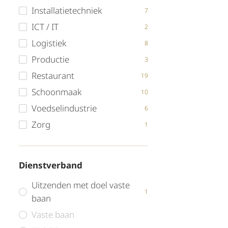
Installatietechniek
7
ICT / IT
2
Logistiek
8
Productie
3
Restaurant
19
Schoonmaak
10
Voedselindustrie
6
Zorg
1
Dienstverband
Uitzenden met doel vaste
1
baan
Vaste baan