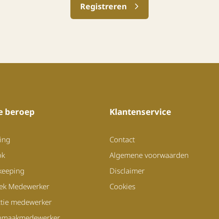
Registreren
je beroep
Klantenservice
ing
Contact
ok
Algemene voorwaarden
keeping
Disclaimer
iek Medewerker
Cookies
tie medewerker
nmaakmedewerker