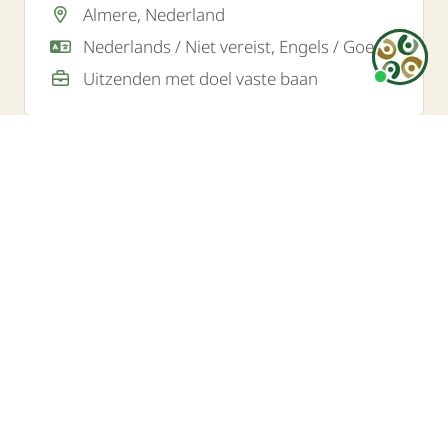
Almere, Nederland
Nederlands / Niet vereist, Engels / Goed
Uitzenden met doel vaste baan
Heb
je
een
vraag
of
Wil je meer weten?
opmer
vul
onder
Contact opnemen
formul
in.
We
reage