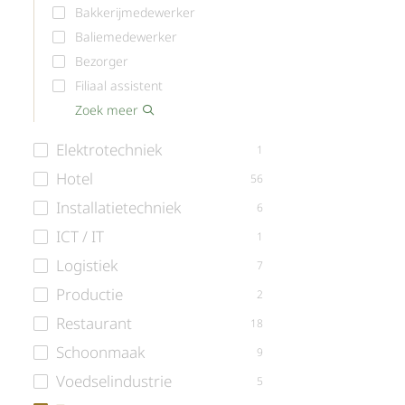
Bakkerijmedewerker
Baliemedewerker
Bezorger
Filiaal assistent
Kassamedewerker
Klantenservice Medewerker
Planner roostermaker
Schoonmaker medewerker
Slagerij medewerker
Teamleider
Vakkenvuller
Verkoper
Versafdeling medewerker
Vulploeg medewerker
Winkelmedewerker
Zoek meer
detailhandel
Elektrotechniek
1
Hotel
56
Installatietechniek
6
ICT / IT
1
Logistiek
7
Productie
2
Restaurant
18
Schoonmaak
9
Voedselindustrie
5