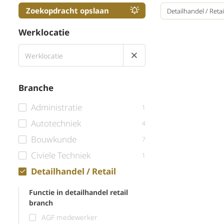
Zoekopdracht opslaan
Detailhandel / Retai
Werklocatie
Branche
Administratie
1
Autotechniek
4
Bouwkunde
7
Civiele Techniek
1
Detailhandel / Retail
Functie in detailhandel retail
branch
AGF medewerker