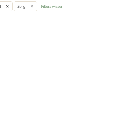
Filters wissen
l
Zorg