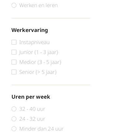
Werken en leren
Werkervaring
Instapniveau
Junior (1 - 3 jaar)
Medior (3 - 5 jaar)
Senior (> 5 jaar)
Uren per week
32 - 40 uur
24 - 32 uur
Minder dan 24 uur