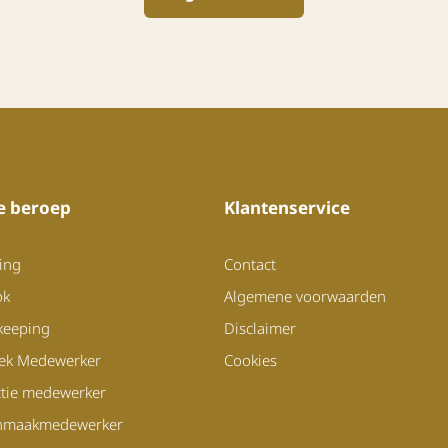
je beroep
Klantenservice
ing
Contact
ok
Algemene voorwaarden
keeping
Disclaimer
iek Medewerker
Cookies
tie medewerker
nmaakmedewerker