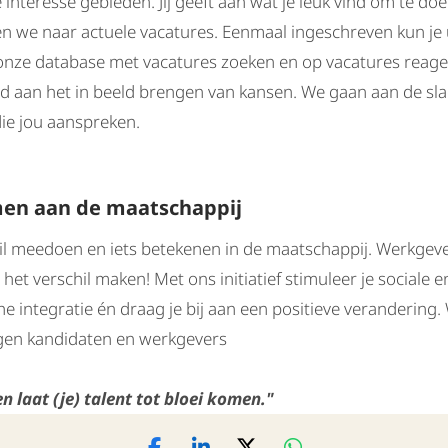
e interesse gebieden. Jij geeft aan wat je leuk vind om te do
en we naar actuele vacatures. Eenmaal ingeschreven kun je 
n onze database met vacatures zoeken en op vacatures reag
d aan het in beeld brengen van kansen. We gaan aan de sla
ie jou aanspreken.
en aan de maatschappij
il meedoen en iets betekenen in de maatschappij. Werkgev
 het verschil maken! Met ons initiatief stimuleer je sociale e
 integratie én draag je bij aan een positieve verandering
gen kandidaten en werkgevers
n laat (je) talent tot bloei komen."