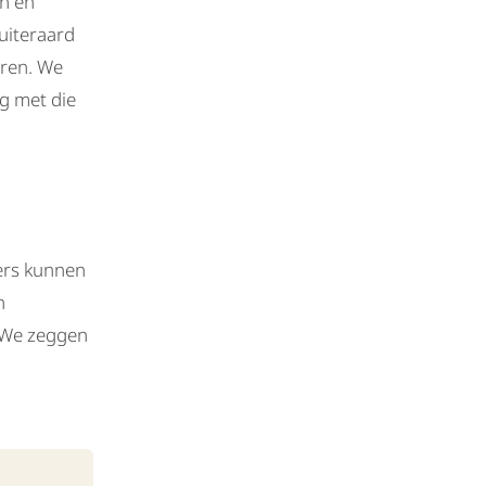
en en
uiteraard
eren. We
g met die
ers kunnen
n
. We zeggen