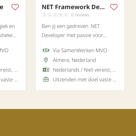
e
NET Framework Developer
0 reviews
giek en
Ben jij een gedreven .NET
stieke
Developer met passie voor
stiek
softwareontwikkeling en
 MVO
Via SamenWerken MVO
wij een
innovatieve IT-oplossingen? Lees
Almere, Nederland
r.
dan vooral verder.
Nederlands / Niet vereist, Engels / Goed / Voldoende
Nederlands / Niet vereist, Engels / Goed
Uitzenden met doel vaste baan
Uitzenden met doel vaste baan