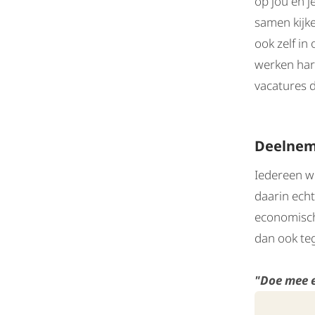
op jou en j
samen kijk
ook zelf i
werken har
vacatures d
Deelnem
Iedereen w
daarin echt
economische
dan ook te
"Doe mee e