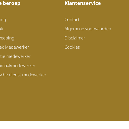
je beroep
Klantenservice
ing
Contact
ok
Algemene voorwaarden
keeping
Disclaimer
iek Medewerker
Cookies
tie medewerker
nmaakmedewerker
sche dienst medewerker