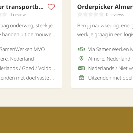
Bijrijder transportbedrijf
Orderpicker Almer
0 reviews
0 reviews
graag onderweg, steek je
Ben jij nauwkeurig, ener
e handen uit de mouwen
werk je graag in een logi
 je graag samen? Voor
omgeving? Voor een logi
a SamenWerken MVO
Via SamenWerken
stiek transportbedrijf in
bedrijf in Almere zoeken 
ere, Nederland
Almere, Nederland
oeken wij een
gemotiveerde orderpicke
Nederlands / Goed / Voldoende, Engels / Goed
erde bijrijder.
Uitzenden met doel vaste baan