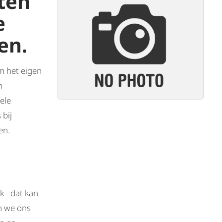
ten
e
ken.
om het eigen
n
ele
bij
ren.
 - dat kan
en we ons