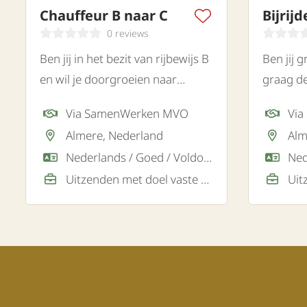
Chauffeur B naar C
0 reviews
Ben jij in het bezit van rijbewijs B
Ben jij 
en wil je doorgroeien naar
graag d
vrachtwagenchauffeur? Lees dan
en werk
Via SamenWerken MVO
Vi
verder.
een logi
Almere, Nederland
Alm
Almere z
Nederlands / Goed / Voldoende, Engels / Goed
gemotive
Uitzenden met doel vaste baan