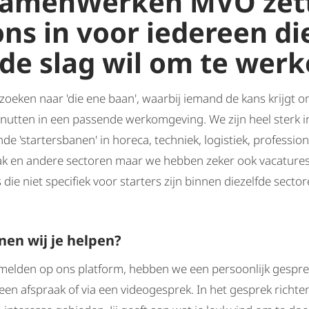
 SamenWerken MVO zet
ns in voor iedereen di
de slag wil om te wer
 zoeken naar 'die ene baan', waarbij iemand de kans krijgt 
enutten in een passende werkomgeving. We zijn heel sterk i
de 'startersbanen' in horeca, techniek, logistiek, profession
 en andere sectoren maar we hebben zeker ook vacatures 
die niet specifiek voor starters zijn binnen diezelfde secto
en wij je helpen?
melden op ons platform, hebben we een persoonlijk gesprek
ia een afspraak of via een videogesprek. In het gesprek richt