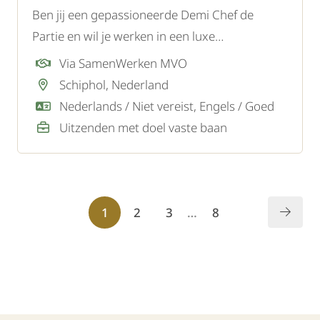
Ben jij een gepassioneerde Demi Chef de
Partie en wil je werken in een luxe
vijfsterrenhotel bij Schiphol? In deze functie
Via SamenWerken MVO
combineer je culinaire creativiteit met precisie
Schiphol, Nederland
en draag je bij aan een unieke gastronomische
Nederlands / Niet vereist, Engels / Goed
ervaring voor internationale gasten.
Uitzenden met doel vaste baan
1
2
3
…
8