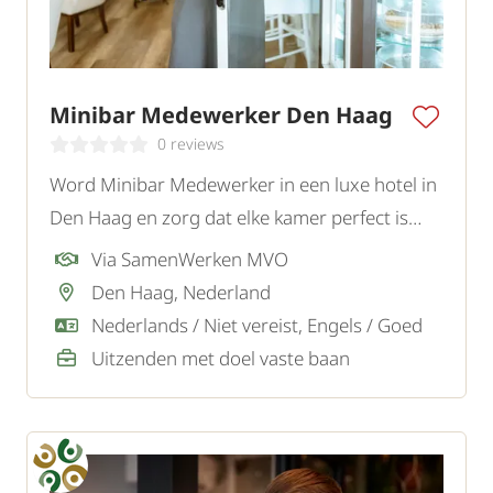
Minibar Medewerker Den Haag
0 reviews
Word Minibar Medewerker in een luxe hotel in
Den Haag en zorg dat elke kamer perfect is
aangevuld en klaar is voor een comfortabel
Via SamenWerken MVO
verblijf.
Den Haag, Nederland
Nederlands / Niet vereist, Engels / Goed
Uitzenden met doel vaste baan