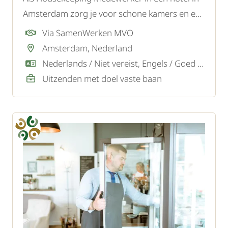
Amsterdam zorg je voor schone kamers en een
gastvrije sfeer, zodat gasten zich direct welkom
Via SamenWerken MVO
voelen.
Amsterdam, Nederland
Nederlands / Niet vereist, Engels / Goed / Voldoende
Uitzenden met doel vaste baan