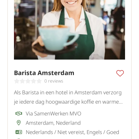
Barista Amsterdam
0 reviews
Als Barista in een hotel in Amsterdam verzorg
je iedere dag hoogwaardige koffie en warme
dranken voor gasten in een gastvrije
Via SamenWerken MVO
omgeving.
Amsterdam, Nederland
Nederlands / Niet vereist, Engels / Goed