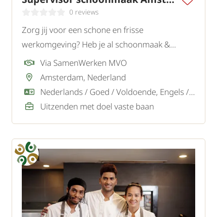
0 reviews
Zorg jij voor een schone en frisse
werkomgeving? Heb je al schoonmaak &
leidinggevende ervaring? Solliciteer dan snel!
Via SamenWerken MVO
Amsterdam, Nederland
Nederlands / Goed / Voldoende, Engels / Goed
Uitzenden met doel vaste baan