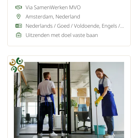
bekend om zijn hoogwaardige service en
Via SamenWerken MVO
bijzondere gastbeleving. Ter versterking van
Amsterdam, Nederland
het technische team zoeken zij een
Nederlands / Goed / Voldoende, Engels / Goed
gemotiveerde Technische Dienst Medewerker.
Uitzenden met doel vaste baan