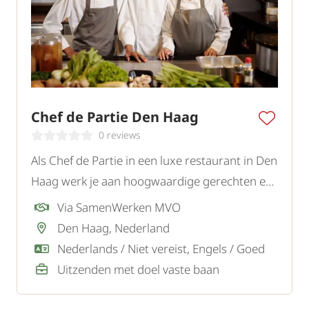
Chef de Partie Den Haag
0 reviews
Als Chef de Partie in een luxe restaurant in Den
Haag werk je aan hoogwaardige gerechten en
draag je bij aan een unieke culinaire beleving
Via SamenWerken MVO
voor gasten.
Den Haag, Nederland
Nederlands / Niet vereist, Engels / Goed
Uitzenden met doel vaste baan