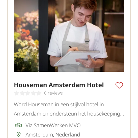
Houseman Amsterdam Hotel
0 reviews
Word Houseman in een stijlvol hotel in
Amsterdam en ondersteun het housekeeping
team bij het creëren van een nette,
Via SamenWerken MVO
comfortabele en gastvrije omgeving voor
Amsterdam, Nederland