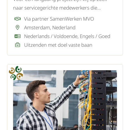
naar servicegerichte medewerkers die
particuliere woningen bezoeken om oude
Via partner SamenWerken MVO
watermeters te vervangen. Een technische
Amsterdam, Nederland
achtergrond is niet vereist - je ontvangt
Nederlands / Voldoende, Engels / Goed
volledige training en begeleiding.
Uitzenden met doel vaste baan