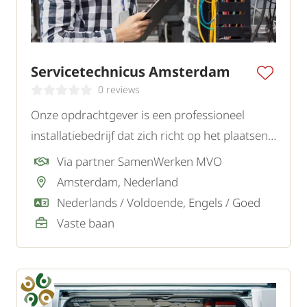
Servicetechnicus Amsterdam
0 reviews
Onze opdrachtgever is een professioneel
installatiebedrijf dat zich richt op het plaatsen
en onderhouden van uiteenlopende
Via partner SamenWerken MVO
installaties. Voor de regio Amsterdam zoeken
Amsterdam, Nederland
zij een zelfstandige en klantgerichte
Nederlands / Voldoende, Engels / Goed
Servicetechnicus.
Vaste baan