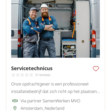
Servicetechnicus
0 reviews
Onze opdrachtgever is een professioneel
installatiebedrijf dat zich richt op het plaatsen
en onderhouden van uiteenlopende
Via partner SamenWerken MVO
installaties. Voor de regio Amsterdam zoeken
Amsterdam, Nederland