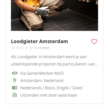
Loodgieter Amsterdam
0 reviews
Als Loodgieter in Amsterdam werk je aan
uiteenlopende projecten bij particulieren: van
het installeren van sanitair tot het verhelpen
Via SamenWerken MVO
van lekkages.
Amsterdam, Nederland
Nederlands / Basis, Engels / Goed
Uitzenden met doel vaste baan