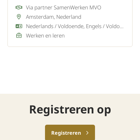
utiliteitsbouw, zoals scholen, kantoren en
Via partner SamenWerken MVO
andere bedrijfsgebouwen. Voor hun team
Amsterdam, Nederland
zoeken zij een gemotiveerde Aankomend
Nederlands / Voldoende, Engels / Voldoende
Loodgieter die het vak wil leren én werken.
Werken en leren
Registreren op
Registreren