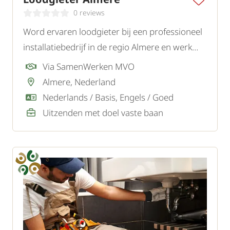
0 reviews
Word ervaren loodgieter bij een professioneel
installatiebedrijf in de regio Almere en werk
zelfstandig aan afwisselende opdrachten bij
Via SamenWerken MVO
particuliere en zakelijke klanten.
Almere, Nederland
Nederlands / Basis, Engels / Goed
Uitzenden met doel vaste baan