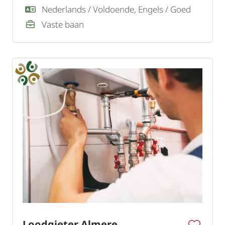
zij een zelfstandige en klantgerichte
Nederlands / Voldoende, Engels / Goed
Servicetechnicus.
Vaste baan
Loodgieter Almere