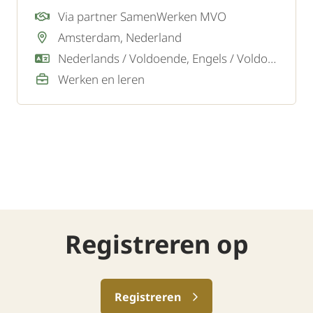
utiliteitsbouw, zoals scholen, kantoren en
Via partner SamenWerken MVO
andere bedrijfsgebouwen. Voor hun team
Amsterdam, Nederland
zoeken zij een gemotiveerde Aankomend
Nederlands / Voldoende, Engels / Voldoende
Loodgieter die het vak wil leren én werken.
Werken en leren
Registreren op
Registreren