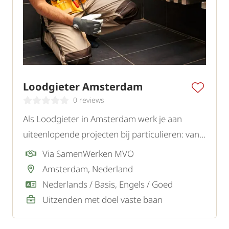
Loodgieter Amsterdam
0 reviews
Als Loodgieter in Amsterdam werk je aan
uiteenlopende projecten bij particulieren: van
het installeren van sanitair tot het verhelpen
Via SamenWerken MVO
van lekkages.
Amsterdam, Nederland
Nederlands / Basis, Engels / Goed
Uitzenden met doel vaste baan