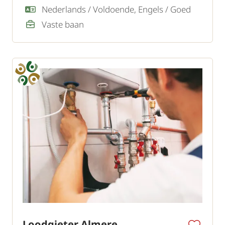
zij een zelfstandige en klantgerichte
Nederlands / Voldoende, Engels / Goed
Servicetechnicus.
Vaste baan
Loodgieter Almere