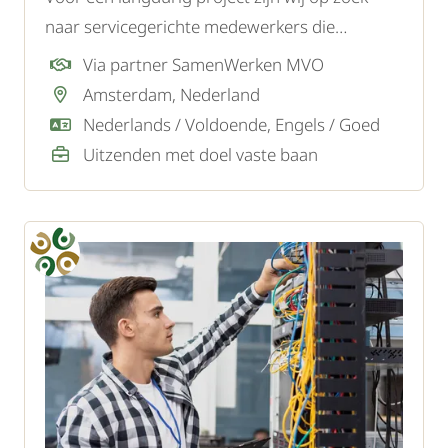
naar servicegerichte medewerkers die
particuliere woningen bezoeken om oude
Via partner SamenWerken MVO
watermeters te vervangen. Een technische
Amsterdam, Nederland
achtergrond is niet vereist - je ontvangt
Nederlands / Voldoende, Engels / Goed
volledige training en begeleiding.
Uitzenden met doel vaste baan