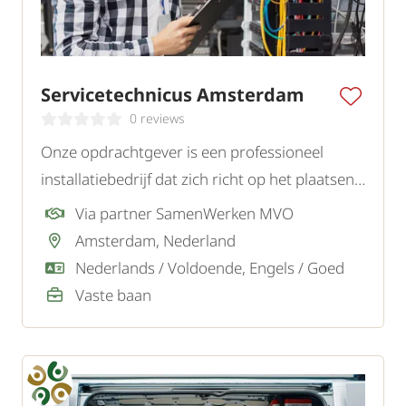
Servicetechnicus Amsterdam
0 reviews
Onze opdrachtgever is een professioneel
installatiebedrijf dat zich richt op het plaatsen
en onderhouden van uiteenlopende
Via partner SamenWerken MVO
installaties. Voor de regio Amsterdam zoeken
Amsterdam, Nederland
zij een zelfstandige en klantgerichte
Nederlands / Voldoende, Engels / Goed
Servicetechnicus.
Vaste baan