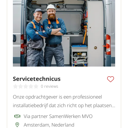
Servicetechnicus
0 reviews
Onze opdrachtgever is een professioneel
installatiebedrijf dat zich richt op het plaatsen
en onderhouden van uiteenlopende
Via partner SamenWerken MVO
installaties. Voor de regio Amsterdam zoeken
Amsterdam, Nederland