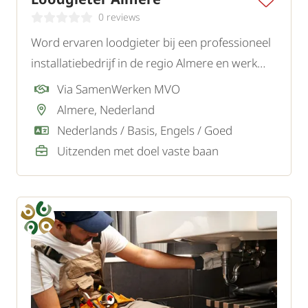
0 reviews
Word ervaren loodgieter bij een professioneel
installatiebedrijf in de regio Almere en werk
zelfstandig aan afwisselende opdrachten bij
Via SamenWerken MVO
particuliere en zakelijke klanten.
Almere, Nederland
Nederlands / Basis, Engels / Goed
Uitzenden met doel vaste baan