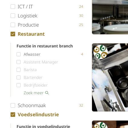
ICT / IT
24
Logistiek
30
Productie
25
Restaurant
Functie in restaurant branch
Afwasser
4
Assistent Manager
Barista
Bartender
Bedrijfsleider
Bediening
Bezorger
Cateringmedewerker
Chef de Partie
Chef Kok
Demi Chef de Partie
Gastheer / Gastvrouw
Keukenassistent
Leerling Kok
Mise-en-place medewerker
Patissier / Desert Kok
Runner
Schoonmaker
Sous Chef
Zoek meer
6
4
2
2
Schoonmaak
32
Voedselindustrie
Functie in voedselindustrie