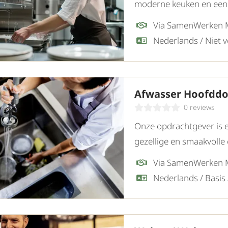
moderne keuken en een 
zij een enthousiaste en
Via SamenWerken
Afwasser Hoofddo
0 reviews
Onze opdrachtgever is 
gezellige en smaakvolle 
zij een gemotiveerde Af
Via SamenWerken