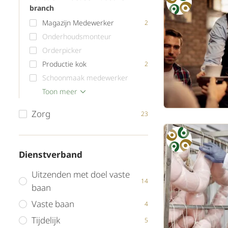
branch
Magazijn Medewerker
2
Onderhoudsmonteur
Orderpicker
Productie kok
2
Schoonmaak medewerker
Verpakkingsmedewerker
Voedingsmiddelen Productie
Toon meer
1
Medewerker
Zorg
23
Dienstverband
Uitzenden met doel vaste
14
baan
Vaste baan
4
Tijdelijk
5