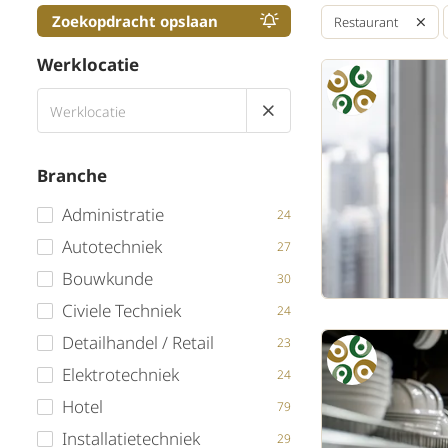
Zoekopdracht opslaan
Restaurant
Werklocatie
Branche
Administratie
24
Autotechniek
27
Bouwkunde
30
Civiele Techniek
24
Detailhandel / Retail
23
Elektrotechniek
24
Hotel
79
Installatietechniek
29