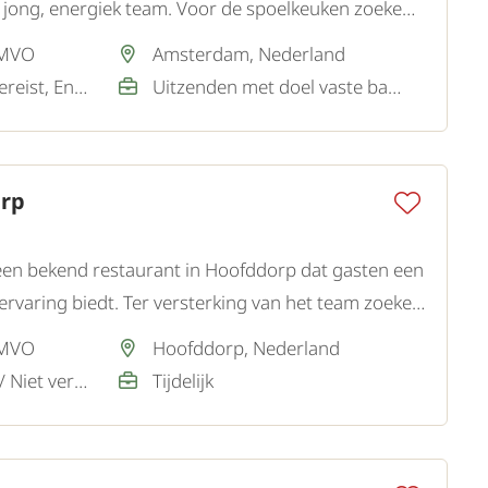
jong, energiek team. Voor de spoelkeuken zoeken
 gemotiveerde Afwasser.
 MVO
Amsterdam, Nederland
Nederlands / Niet vereist, Engels / Goed
Uitzenden met doel vaste baan
rp
een bekend restaurant in Hoofddorp dat gasten een
ervaring biedt. Ter versterking van het team zoeken
wasser.
 MVO
Hoofddorp, Nederland
Nederlands / Basis / Niet vereist, Engels / Goed / Voldoende
Tijdelijk