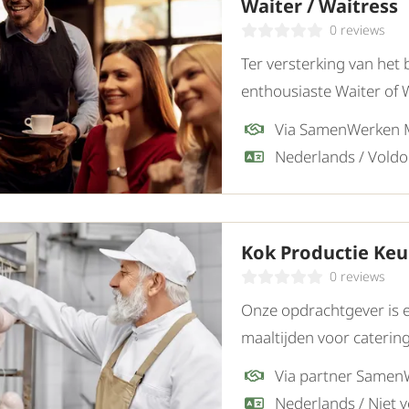
Waiter / Waitress
0 reviews
Ter versterking van het 
enthousiaste Waiter of 
en oog voor detail. Onze
Via SamenWerken
Kok Productie Ke
0 reviews
Onze opdrachtgever is e
maaltijden voor caterin
in de productielocatie 