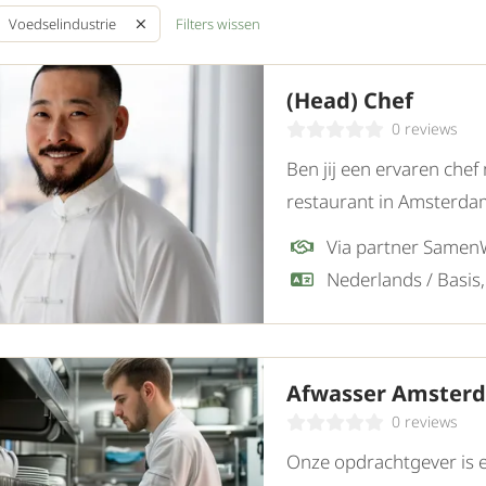
Filters wissen
Voedselindustrie
(Head) Chef
0 reviews
Ben jij een ervaren chef
restaurant in Amsterdam
hoogwaardige gastronom
innovatie.
Afwasser Amster
0 reviews
Onze opdrachtgever is 