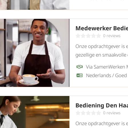
Medewerker Bedi
0 reviews
Onze opdrachtgever is 
gezellige en smaakvolle 
zij een enthousiaste Me
Via SamenWerken
Bediening Den Ha
0 reviews
Onze opdrachtgever is e