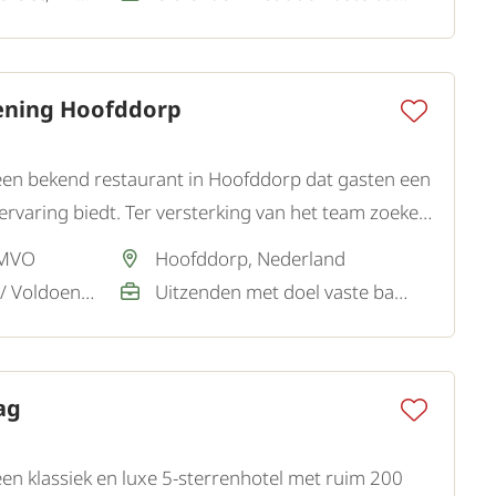
ening Hoofddorp
een bekend restaurant in Hoofddorp dat gasten een
ervaring biedt. Ter versterking van het team zoeken
dewerker Bediening.
 MVO
Hoofddorp, Nederland
Nederlands / Goed / Voldoende, Engels / Goed
Uitzenden met doel vaste baan
ag
en klassiek en luxe 5-sterrenhotel met ruim 200