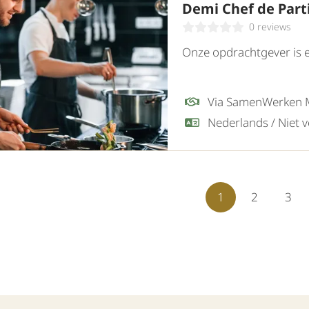
Demi Chef de Par
0 reviews
Onze opdrachtgever is ee
Via SamenWerken
1
2
3