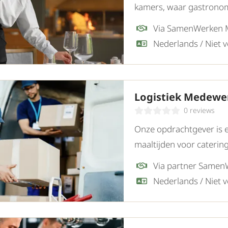
kamers, waar gastronom
restaurant zoeken zij ee
Via SamenWerken
Restaurantmedewerker.
Logistiek Medewe
0 reviews
Onze opdrachtgever is e
maaltijden voor caterin
logistieke team zoeken 
Medewerker.