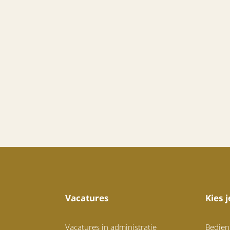
Vacatures
Kies 
Vacatures in administratie
Bedien