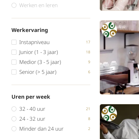
Werken en leren
Werkervaring
Instapniveau
17
Junior (1 - 3 jaar)
18
Medior (3 - 5 jaar)
9
Senior (> 5 jaar)
6
Uren per week
32 - 40 uur
21
24 - 32 uur
8
Minder dan 24 uur
2