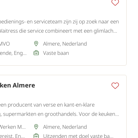
bedienings- en serviceteam zijn zij op zoek naar een
Waitress die service combineert met een glimlach
 opdrachtgever is een sfeervol restaurant.
 MVO
Almere, Nederland
Nederlands / Voldoende, Engels / Goed
Vaste baan
uken Almere
en producent van verse en kant-en-klare
g, supermarkten en groothandels. Voor de keuken
zoeken zij een nauwkeurige en gestructureerde Kok.
Via partner SamenWerken MVO
Almere, Nederland
Nederlands / Niet vereist, Engels / Goed
Uitzenden met doel vaste baan