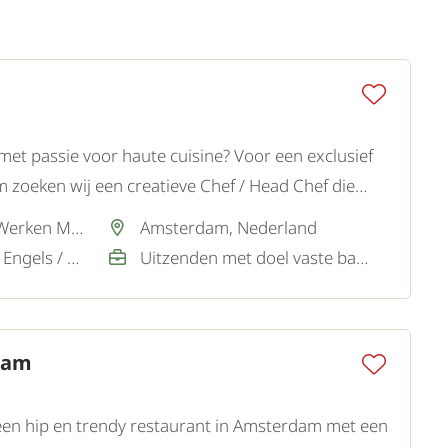
 met passie voor haute cuisine? Voor een exclusief
 zoeken wij een creatieve Chef / Head Chef die
ie combineert met leidinggeven en culinaire
Via partner SamenWerken MVO
Amsterdam, Nederland
Nederlands / Basis, Engels / Goed
Uitzenden met doel vaste baan
dam
een hip en trendy restaurant in Amsterdam met een