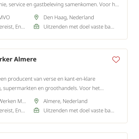
ie, service en gastbeleving samenkomen. Voor het
n gastvrije en representatieve
 MVO
Den Haag, Nederland
Nederlands / Niet vereist, Engels / Goed
Uitzenden met doel vaste baan
rker Almere
en producent van verse en kant-en-klare
g, supermarkten en groothandels. Voor het
zij een betrouwbare en gemotiveerde Logistiek
Via partner SamenWerken MVO
Almere, Nederland
Nederlands / Niet vereist, Engels / Goed / Voldoende
Uitzenden met doel vaste baan