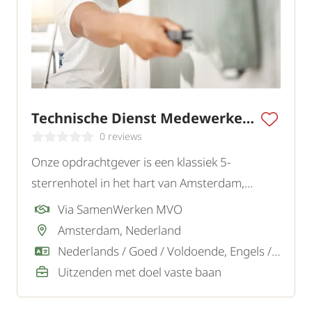
Technische Dienst Medewerker Hotel 5 sterren
0 reviews
Onze opdrachtgever is een klassiek 5-
sterrenhotel in het hart van Amsterdam,
bekend om zijn hoogwaardige service en
Via SamenWerken MVO
bijzondere gastbeleving. Ter versterking van
Amsterdam, Nederland
het technische team zoeken zij een
Nederlands / Goed / Voldoende, Engels / Goed
gemotiveerde Technische Dienst Medewerker.
Uitzenden met doel vaste baan