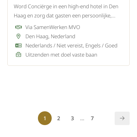
Word Conciërge in een high-end hotel in Den
Haag en zorg dat gasten een persoonlijke,
professionele en luxe ervaring hebben tijdens
Via SamenWerken MVO
hun verblijf.
Den Haag, Nederland
Nederlands / Niet vereist, Engels / Goed
Uitzenden met doel vaste baan
1
2
3
…
7