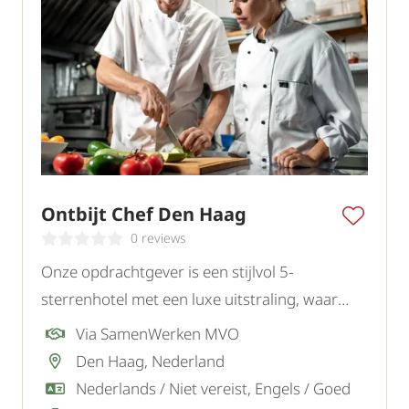
Ontbijt Chef Den Haag
0 reviews
Onze opdrachtgever is een stijlvol 5-
sterrenhotel met een luxe uitstraling, waar
gastvrijheid en kwaliteit centraal staan. Voor
Via SamenWerken MVO
het F&B-team zoeken zij een creatieve en
Den Haag, Nederland
ervaren Ontbijtchef.
Nederlands / Niet vereist, Engels / Goed