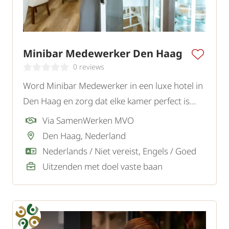
Minibar Medewerker Den Haag
0 reviews
Word Minibar Medewerker in een luxe hotel in
Den Haag en zorg dat elke kamer perfect is
aangevuld en klaar is voor een comfortabel
Via SamenWerken MVO
verblijf.
Den Haag, Nederland
Nederlands / Niet vereist, Engels / Goed
Uitzenden met doel vaste baan