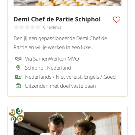
Demi Chef de Partie Schiphol
0 reviews
Ben jij een gepassioneerde Demi Chef de
Partie en wil je werken in een luxe
vijfsterrenhotel bij Schiphol? In deze functie
Via SamenWerken MVO
combineer je culinaire creativiteit met precisie
Schiphol, Nederland
en draag je bij aan een unieke gastronomische
Nederlands / Niet vereist, Engels / Goed
ervaring voor internationale gasten.
Uitzenden met doel vaste baan