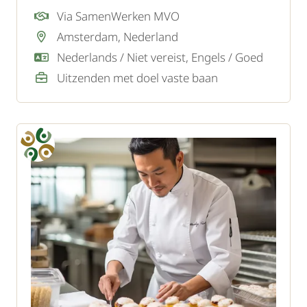
dranken voor gasten in een gastvrije
Via SamenWerken MVO
omgeving.
Amsterdam, Nederland
Nederlands / Niet vereist, Engels / Goed
Uitzenden met doel vaste baan