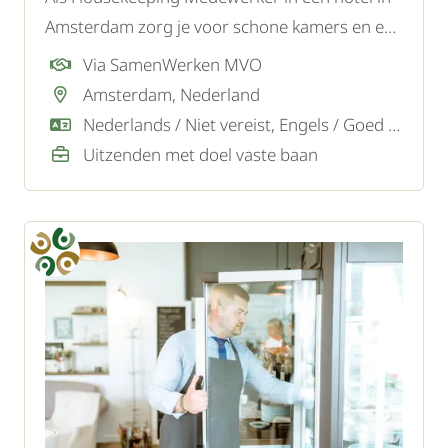
Amsterdam zorg je voor schone kamers en een
gastvrije sfeer, zodat gasten zich direct welkom
Via SamenWerken MVO
voelen.
Amsterdam, Nederland
Nederlands / Niet vereist, Engels / Goed / Voldoende
Uitzenden met doel vaste baan