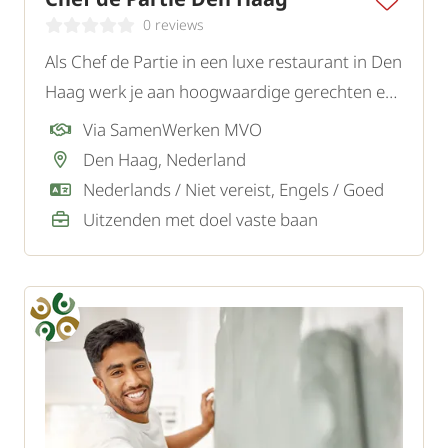
0 reviews
Als Chef de Partie in een luxe restaurant in Den
Haag werk je aan hoogwaardige gerechten en
draag je bij aan een unieke culinaire beleving
Via SamenWerken MVO
voor gasten.
Den Haag, Nederland
Nederlands / Niet vereist, Engels / Goed
Uitzenden met doel vaste baan