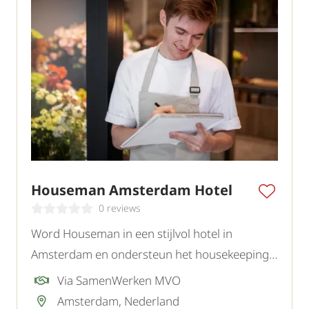
Houseman Amsterdam Hotel
0 reviews
Word Houseman in een stijlvol hotel in
Amsterdam en ondersteun het housekeeping
team bij het creëren van een nette,
Via SamenWerken MVO
comfortabele en gastvrije omgeving voor
Amsterdam, Nederland